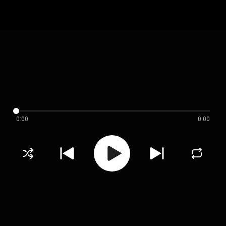
0:00
0:00