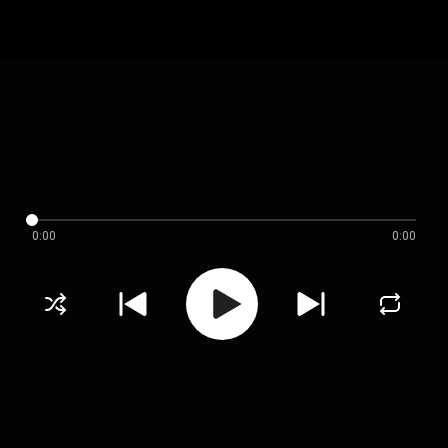
0:00
0:00