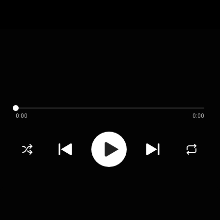
0:00
0:00