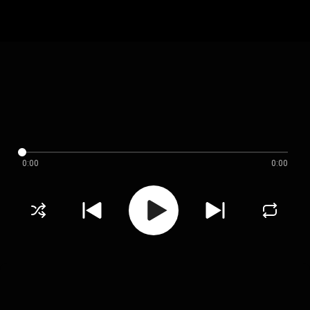
0:00
0:00