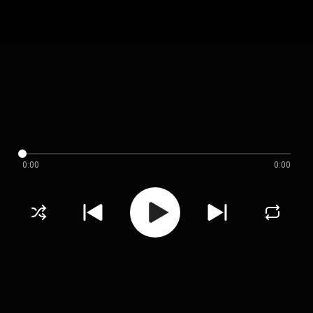
0:00
0:00