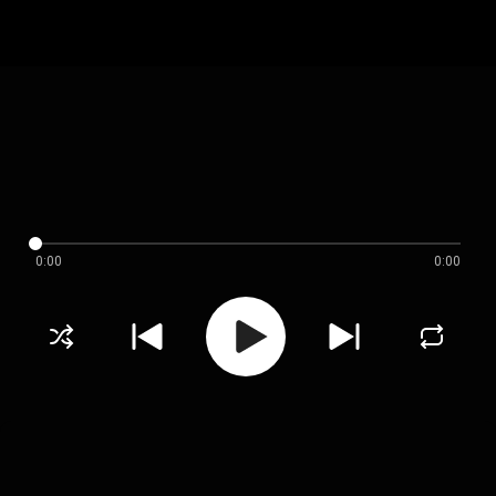
0:00
0:00