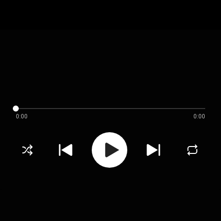
0:00
0:00