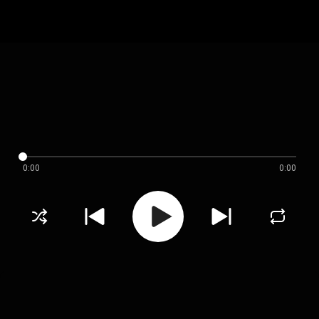
0:00
0:00