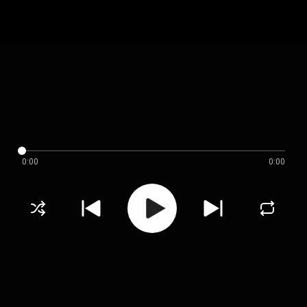
0:00
0:00