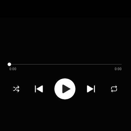
0:00
0:00