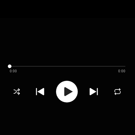
0:00
0:00