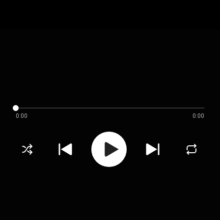
0:00
0:00