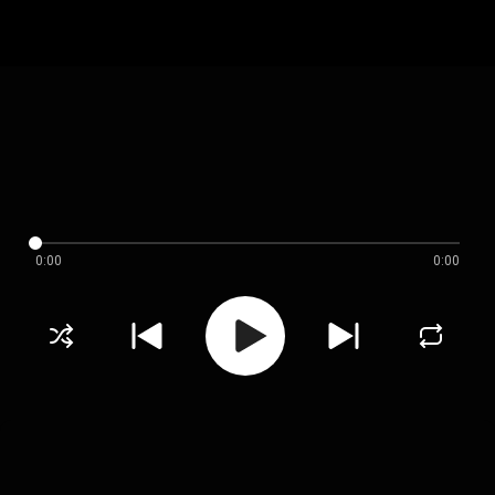
0:00
0:00