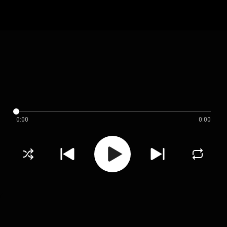
0:00
0:00