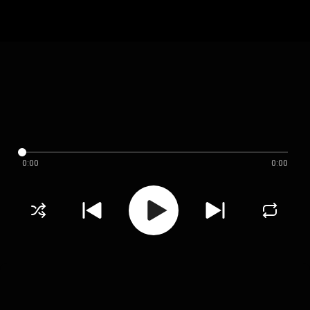
0:00
0:00