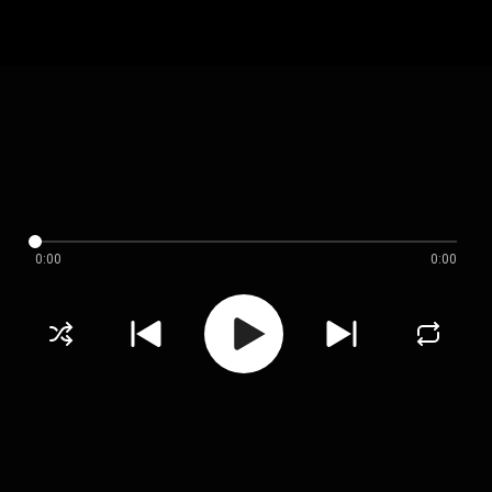
0:00
0:00