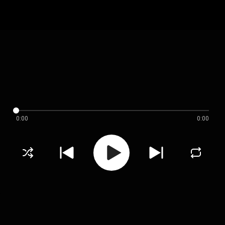
0:00
0:00