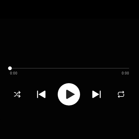
0:00
0:00