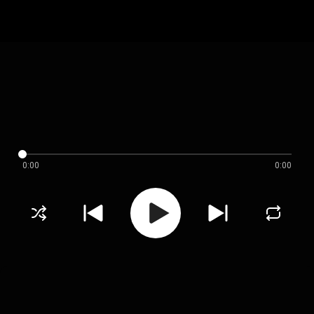
0:00
0:00