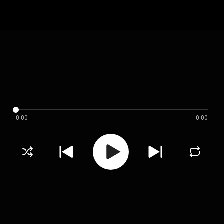
0:00
0:00