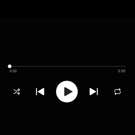
0:00
0:00