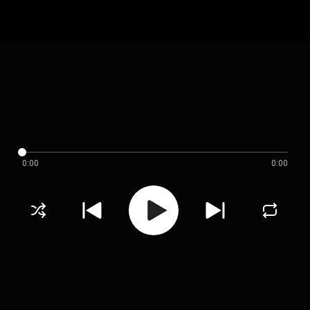
0:00
0:00