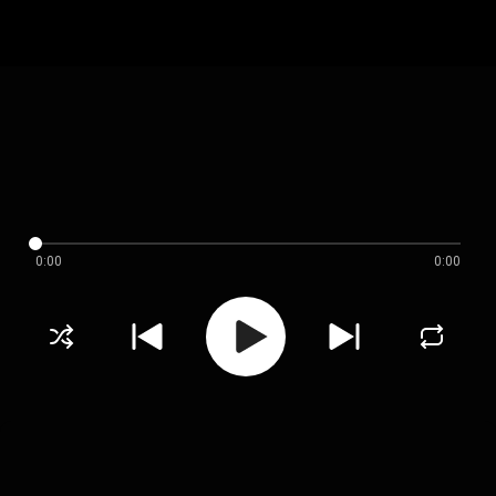
0:00
0:00