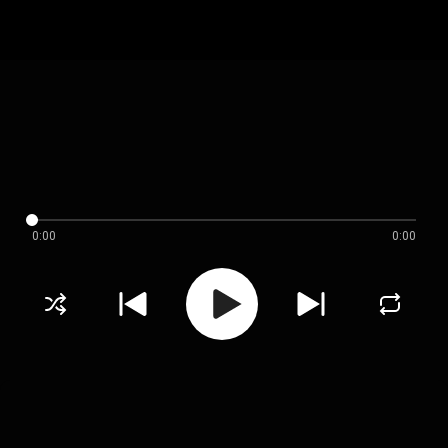
0:00
0:00