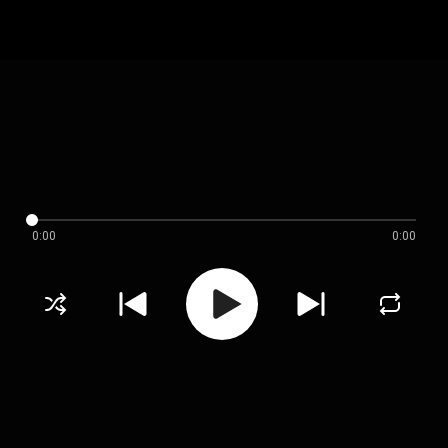
0:00
0:00