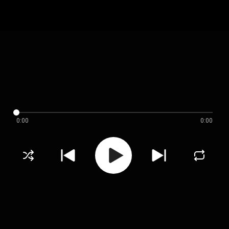
0:00
0:00