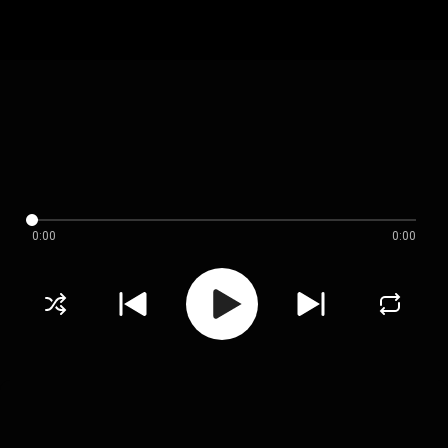
0:00
0:00