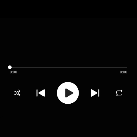
0:00
0:00