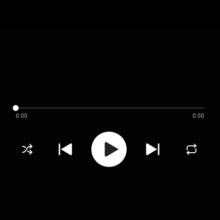
0:00
0:00