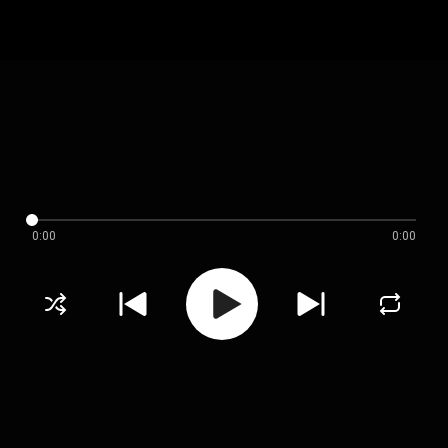
0:00
0:00