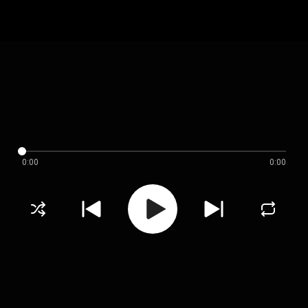
0:00
0:00