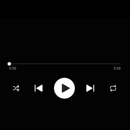
0:00
0:00