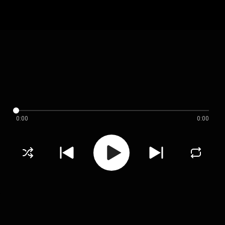
0:00
0:00