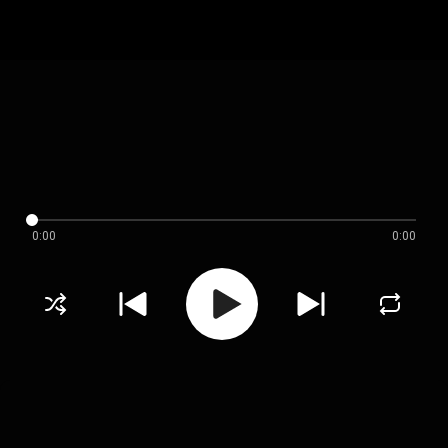
0:00
0:00