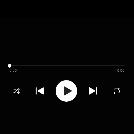
0:00
0:00