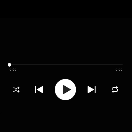
0:00
0:00