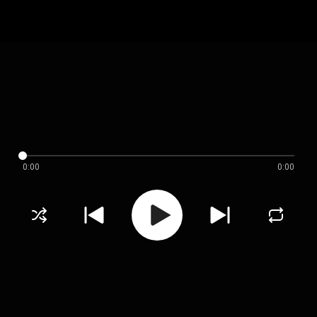
0:00
0:00