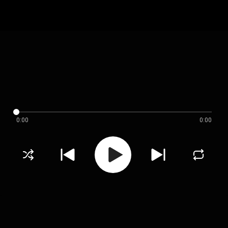
0:00
0:00