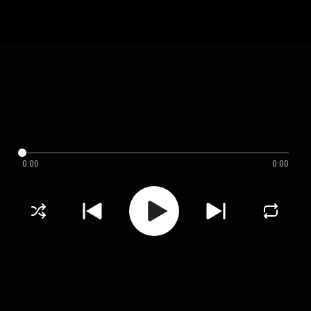
0:00
0:00