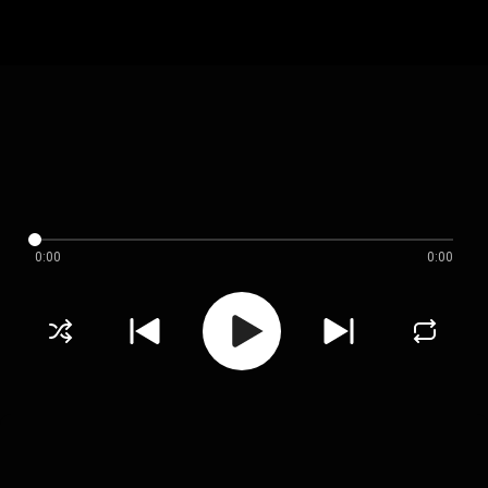
0:00
0:00