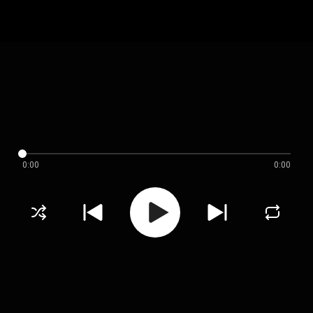
0:00
0:00