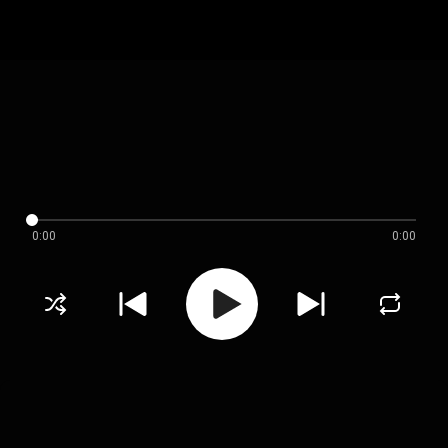
0:00
0:00