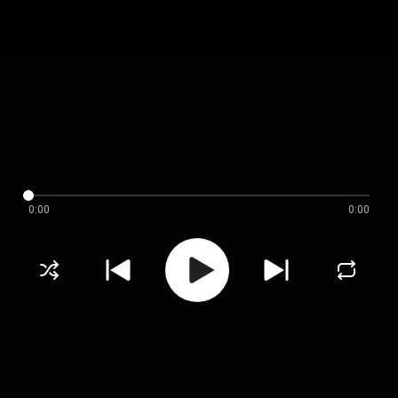
0:00
0:00