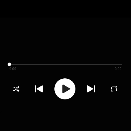
0:00
0:00