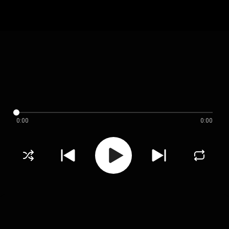
0:00
0:00