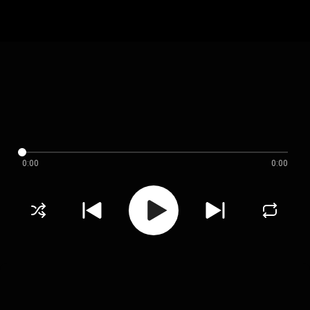
0:00
0:00