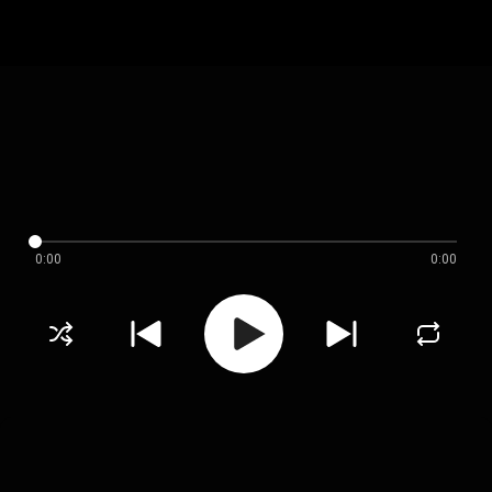
0:00
0:00