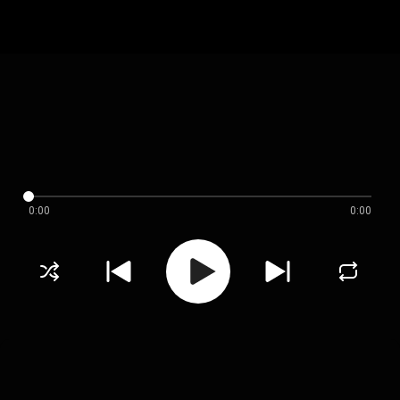
0:00
0:00