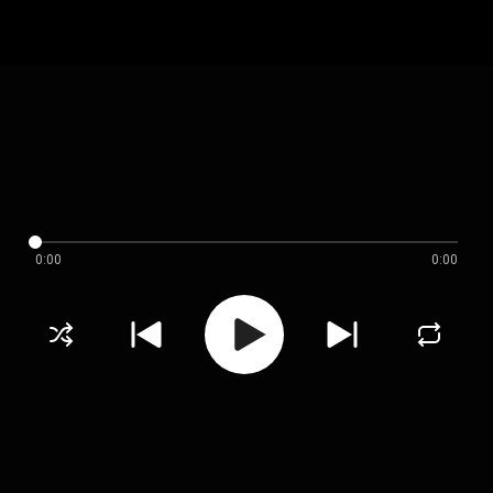
0:00
0:00