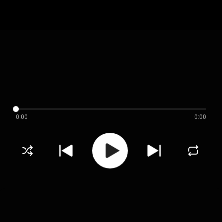
0:00
0:00